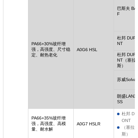
巴斯夫 BA
F
杜邦 DUP
NT
PA66+30%玻纤增
强，高强度、尺寸稳
A0G6 HSL
杜邦 DUP
定、耐热老化
NT（塞拉
斯）
苏威Solva
朗盛LANX
SS
杜邦 DU
PA66+35%玻纤增
ONT
强，高强度、高模
A0G7 HSLR
（塞拉
量、耐水解
斯）