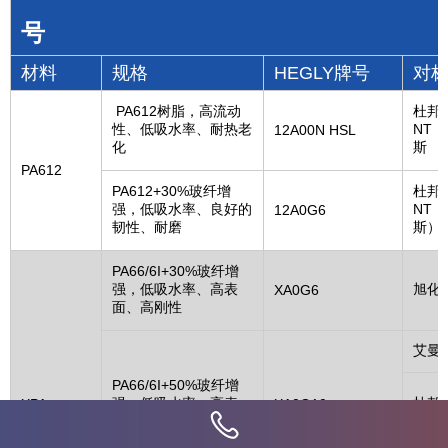
号
材料
规格
HEGLY牌号
对
PA612树脂，高流动
杜邦D
性、低吸水率、耐热老
NT
12A00N HSL
化
斯
PA612
PA612+30%玻纤增
杜邦D
强，低吸水率、良好的
NT
12A0G6
韧性、耐磨
斯）
PA66/6I+30%玻纤增
强，低吸水率、高表
旭化成
XA0G6
面、高刚性
艾曼
PA66/6I+50%玻纤增
强，低吸水率、高表
杜邦
XPA
XA0G10
面、高强度