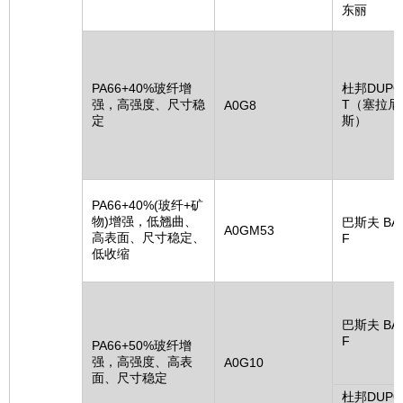
东丽
PA66+40%玻纤增
杜邦DUPO
强，高强度、尺寸稳
T（塞拉尼
A0G8
定
斯）
PA66+40%(玻纤+矿
物)增强，低翘曲、
巴斯夫 BA
A0GM53
高表面、尺寸稳定、
F
低收缩
巴斯夫 BA
F
PA66+50%玻纤增
强，高强度、高表
A0G10
面、尺寸稳定
杜邦DUPO