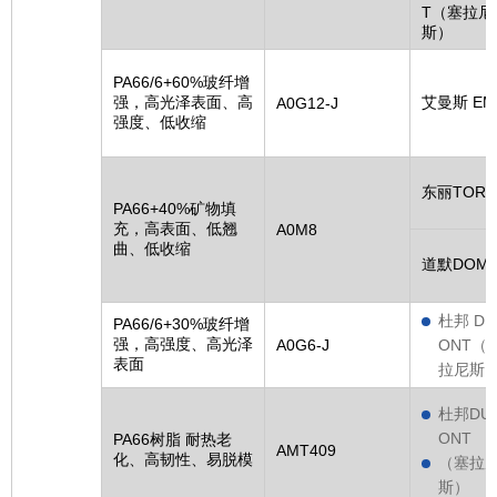
T（塞拉尼
斯）
PA66/6+60%玻纤增
强，高光泽表面、高
艾曼斯 EM
A0G12-J
强度、低收缩
东丽TORA
PA66+40%矿物填
充，高表面、低翘
A0M8
曲、低收缩
道默DOM
杜邦 DU
PA66/6+30%玻纤增
强，高强度、高光泽
A0G6-J
ONT（
表面
拉尼斯
杜邦DU
ONT
PA66树脂 耐热老
AMT409
化、高韧性、易脱模
（塞拉
斯）