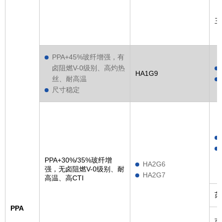
三
PPA+45%玻纤增强，有
卤阻燃V-0级别、高灼热
HA1G9
丝、耐高温
尺寸稳定
PPA+30%/35%玻纤增
HA2G6
强，无卤阻燃V-0级别、耐
HA2G7
高温、高CTI
苏
PPA
可