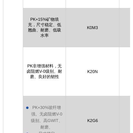
PK+15%矿物填
充，尺寸稳定、低
开
K0M3
翘曲、耐磨、低吸
水率
PK非增强材料，无
卤阻燃V-0级别、耐
晓星
K20N
磨、良好的韧性
PK+30%玻纤增
强。无卤阻燃V-0
级别、高GWIT、
K2G6
耐磨、