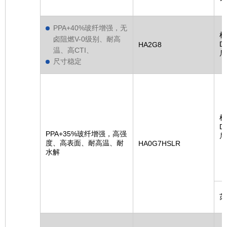
PPA+40%玻纤增强，无
杜
卤阻燃V-0级别、耐高
D
HA2G8
温、高CTI、
尼
尺寸稳定
杜
D
PPA+35%玻纤增强，高强
尼
度、高表面、耐高温、耐
HA0G7HSLR
水解
苏