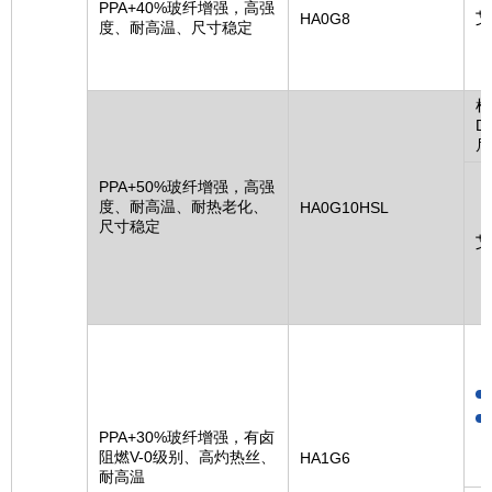
PPA+40%玻纤增强，高强
艾
HA0G8
度、耐高温、尺寸稳定
杜
D
尼
PPA+50%玻纤增强，高强
度、耐高温、耐热老化、
HA0G10HSL
尺寸稳定
艾
PPA+30%玻纤增强，有卤
阻燃V-0级别、高灼热丝、
HA1G6
耐高温