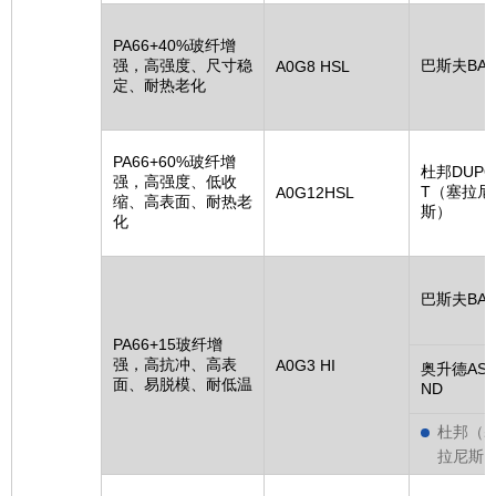
PA66+40%玻纤增
强，高强度、尺寸稳
巴斯夫BAS
A0G8 HSL
定、耐热老化
PA66+60%玻纤增
杜邦DUPO
强，高强度、低收
T（塞拉尼
A0G12HSL
缩、高表面、耐热老
斯）
化
巴斯夫BAS
PA66+15玻纤增
强，高抗冲、高表
A0G3 HI
奥升德ASC
面、易脱模、耐低温
ND
杜邦（
拉尼斯