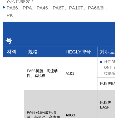
及时的服务！
PA66、PPA、PA46、PA6T、PA10T、PA66/6I 、
PK
号
材料
规格
HEGLY牌号
对标品
杜邦DU
ONT（
PA66树脂、高流动
拉尼斯
A101
性、易脱模
巴斯夫BAS
巴斯夫
BASF
PA66+15%玻纤增
A0G3
强，高流动、高表面