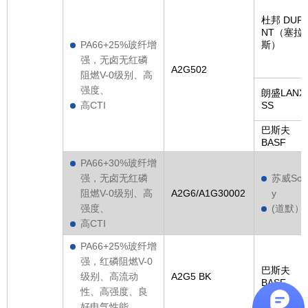
杜邦 DUP
NT（塞拉
PA66+25%玻纤增
斯）
强，无卤无红磷
A2G502
阻燃V-0级别、高
强度、
朗盛LANX
高CTI
SS
巴斯夫
BASF
PA66+30%玻纤增
强，无卤无红磷
苏威Sol
阻燃V-0级别、高
A2G6/A1G30002
y
强度、
(道默）
高CTI
PA66+25%玻纤增
强，红磷阻燃V-0
巴斯夫
级别、高流动
A2G5 BK
BASF
性、高强度、良
好电气性能