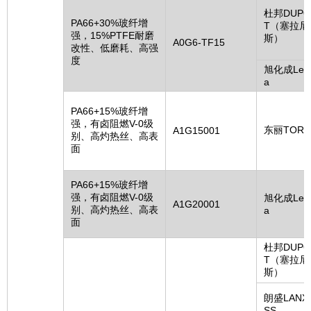
杜邦DUPO
PA66+30%玻纤增
T（塞拉尼
强，15%PTFE耐磨
斯）
A0G6-TF15
改性、低磨耗、高强
度
旭化成Leo
a
PA66+15%玻纤增
强，有卤阻燃V-0级
东丽TORA
A1G15001
别、高灼热丝、高表
面
PA66+15%玻纤增
强，有卤阻燃V-0级
旭化成Leo
A1G20001
别、高灼热丝、高表
a
面
杜邦DUPO
T（塞拉尼
斯）
朗盛LANX
SS