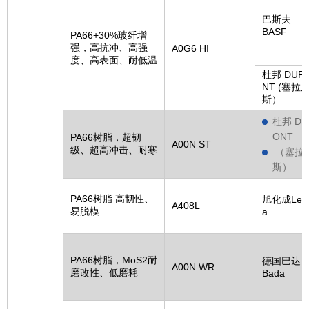
巴斯夫
BASF
PA66+30%玻纤增
强，高抗冲、高强
A0G6 HI
度、高表面、耐低温
杜邦 DUP
NT (塞拉
斯）
杜邦 DU
ONT
PA66树脂，超韧
A00N ST
级、超高冲击、耐寒
（塞拉
斯）
PA66树脂 高韧性、
旭化成Leo
A408L
易脱模
a
PA66树脂，MoS2耐
德国巴达
A00N WR
磨改性、低磨耗
Bada