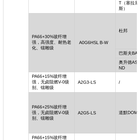
T（塞拉尼
斯）
杜邦
PA66+30%玻纤增
强，高强度、耐热老
A0G6HSL B-W
化、镭雕级
巴斯夫BAS
奥升德ASC
ND
PA66+15%玻纤增
强，无卤阻燃V-0级
A2G3-LS
/
别、镭雕级
PA66+25%玻纤增
强，无卤阻燃V-0级
道默DOM
A2G5-LS
别、镭雕级
PA66+15%玻纤增