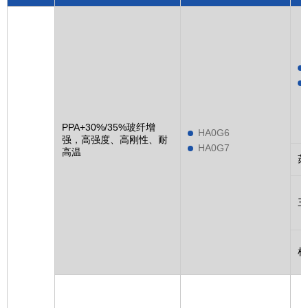
PPA+30%/35%玻纤增
HA0G6
强，高强度、高刚性、耐
HA0G7
高温
苏
三
杜