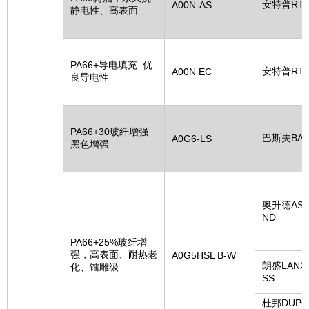
安特普RT
A00N-AS
静电性、高表面
PA66+导电填充 优
安特普RT
A00N EC
良导电性
PA66+30玻纤增强
巴斯夫BAS
A0G6-LS
黑色增强
奥升德ASC
ND
PA66+25%玻纤增
强，高表面、耐热老
A0G5HSL B-W
朗盛LANX
化、镭雕级
SS
杜邦DUPO