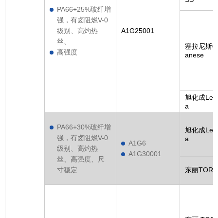
PA66+25%玻纤增
强，有卤阻燃V-0
级别、高灼热
A1G25001
丝、
塞拉尼斯Ce
高强度
anese
旭化成Leo
a
PA66+30%玻纤增
旭化成Leo
强，有卤阻燃V-0
a
A1G6
级别、高灼热
A1G30001
丝、高强度、尺
寸稳定
东丽TORA