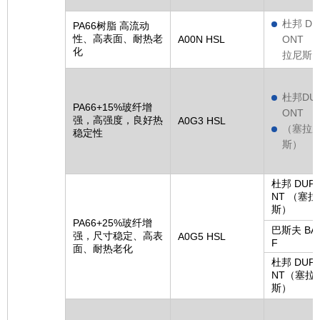
杜邦 DU
PA66树脂 高流动
性、高表面、耐热老
A00N HSL
ONT （
化
拉尼斯
杜邦DU
PA66+15%玻纤增
ONT
强，高强度，良好热
A0G3 HSL
（塞拉
稳定性
斯）
杜邦 DUP
NT （塞拉
斯）
PA66+25%玻纤增
巴斯夫 BA
强，尺寸稳定、高表
A0G5 HSL
F
面、耐热老化
杜邦 DUP
NT（塞拉
斯）