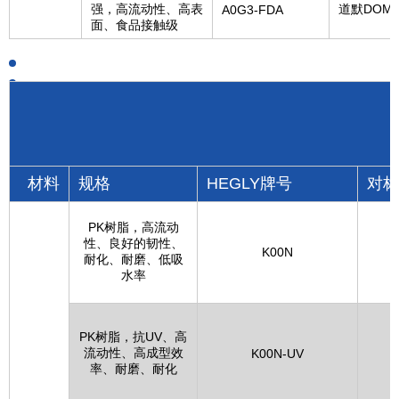
强，高流动性、高表
道默DOM
A0G3-FDA
面、食品接触级
材料
规格
HEGLY牌号
对
PK树脂，高流动
性、良好的韧性、
K00N
耐化、耐磨、低吸
水率
PK树脂，抗UV、高
流动性、高成型效
晓
K00N-UV
率、耐磨、耐化