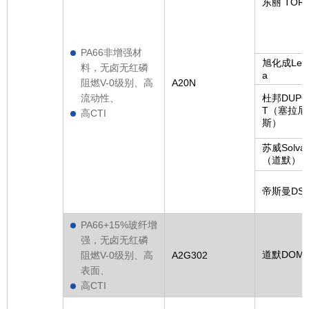
东丽 TOR
PA66非增强材
旭化成Leo
料，无卤无红磷
a
阻燃V-0级别、高
A20N
流动性、
杜邦DUPO
T（塞拉尼
高CTI
斯）
苏威Solva
（道默）
帝斯曼DS
PA66+15%玻纤增
强，无卤无红磷
道默DOM
阻燃V-0级别、高
A2G302
表面、
高CTI