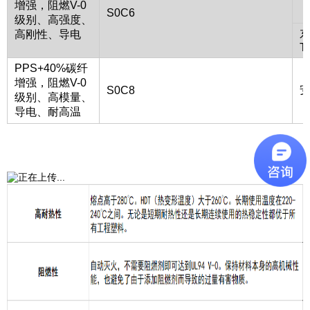
增强，阻燃V-0
S0C6
级别、高强度、
高刚性、导电
T
PPS+40%碳纤
增强，阻燃V-0
安
S0C8
级别、高模量、
导电、耐高温