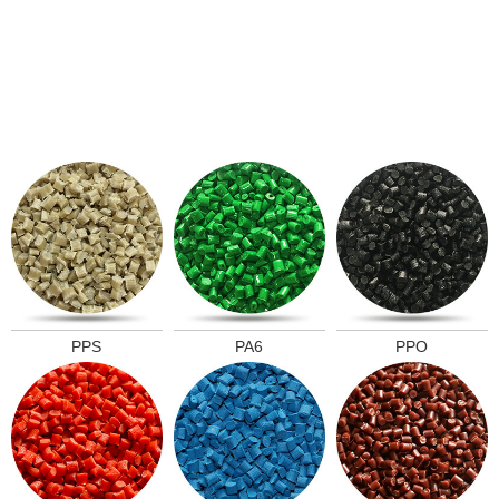
PPS
PA6
PPO