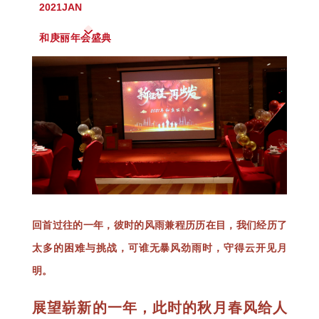
2021
JAN
和庚丽年会盛典
回首过往的一年，彼时的风雨兼程历历在目，我们经历了
太多的困难与挑战，可谁无暴风劲雨时，守得云开见月
明。
展望崭新的一年，此时的秋月春风给人