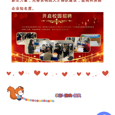
新生力量，完善营销线人才梯队建设，提高和庚丽
企业知名度。
表
彰
+
游戏
+
抽奖