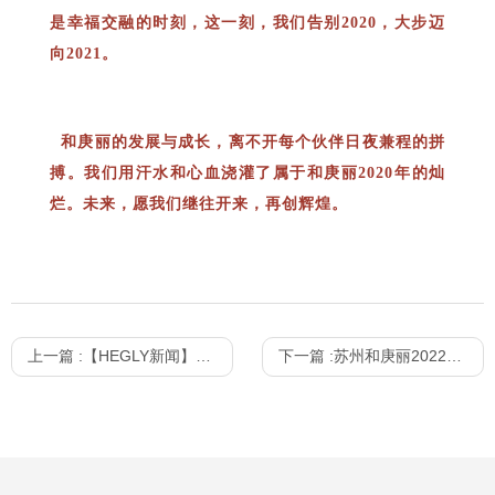
是幸福交融的时刻，这一刻，我们告别2020，大步迈
向2021。
和庚丽的发展与成长，
离不开每个伙伴日夜兼程的拼
搏。
我们用汗水和心血
浇灌了属于和庚丽2020年的灿
烂。
未来，愿我们
继往开来，再创辉煌。
上一篇 :
【HEGLY新闻】祝贺和庚丽赴“常熟理工学院校园招聘会”活动取得圆满成功
下一篇 :
苏州和庚丽2022届校园招聘：苏州大学应用技术学院